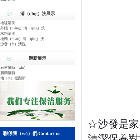
清（qīng）洗展示
地毯清洗
外牆（qiáng）清（qīng）洗
水箱清洗
地麵（miàn）清（qīng）洗
沙發（fā）清洗
翻新展示
石材翻新（xīn）
牆麵翻新
地（dì）板翻新
☆沙發是家
聯係我（wǒ）們
/Contact us
清潔保養對