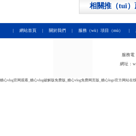
相關推（tuī）
|
網站首頁
|
關於我們
|
服務（wù）項目（mù）
|
服務電（d
網址：ww
糖心vlog官网观看_糖心vlog破解版免费版_糖心vlog免费网页版_糖心logo官方网站