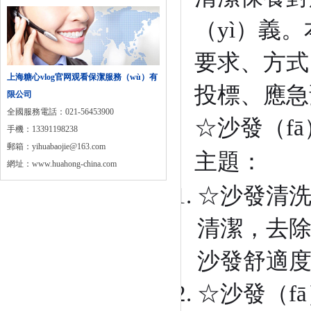
（yì）義。
要求、方式
上海糖心vlog官网观看保潔服務（wù）有
投標、應急
限公司
全國服務電話：021-56453900
☆沙發（f
手機：13391198238
郵箱：yihuabaojie@163.com
主題：
網址：www.huahong-china.com
☆沙發清洗
清潔，去除
沙發舒適
☆沙發（f