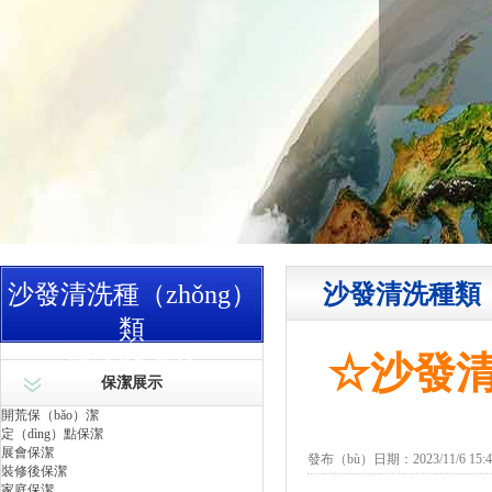
沙發清洗種（zhǒng）
沙發清洗種類
類
NEWS & EVENTS
☆沙發清
保潔展示
開荒保（bǎo）潔
定（dìng）點保潔
展會保潔
發布（bù）日期：2023/11/6 15:48
裝修後保潔
家庭保潔