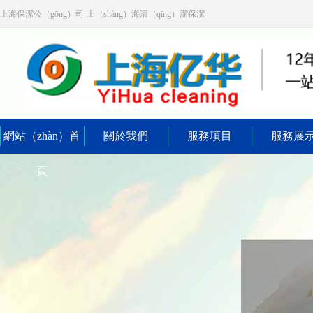
上海保潔公（gōng）司-上（shàng）海清（qīng）潔保潔
網站（zhàn）首
關於我們
服務項目
服務展
頁